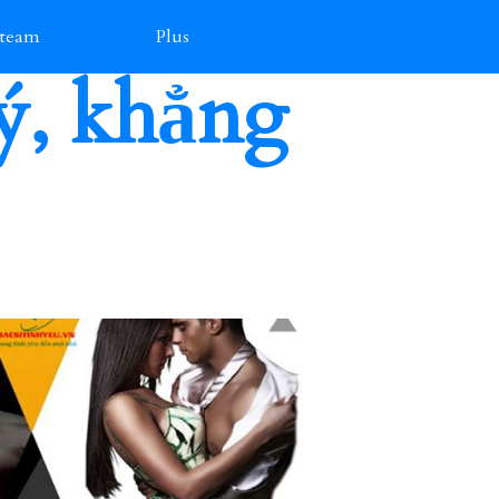
 team
Plus
lý, khẳng