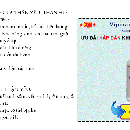
 CỦA THẬN YẾU, THẬN HƯ:
đến :
iảm ham muốn, bất lực, liệt dương…
, Khả năng sinh sản của nam giới
huyết áp
đái tháo đường
n đến các bệnh:
suy thận cấp tính
T THẬN YẾU:
uất tinh sớm, yếu sinh lý ở nam giới
u rắt
mặt, cơ thể bị phù
ngon giấc