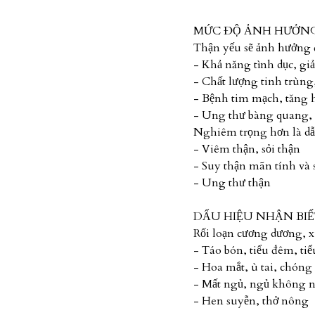
MỨC ĐỘ ẢNH HƯỞNG
Thận yếu sẽ ảnh hưởng 
- Khả năng tình dục, g
- Chất lượng tinh trùng
- Bệnh tim mạch, tăng 
- Ung thư bàng quang, 
Nghiêm trọng hơn là dẫ
- Viêm thận, sỏi thận
- Suy thận mãn tính và 
- Ung thư thận
DẤU HIỆU NHẬN BIẾ
Rối loạn cương dương, x
- Táo bón, tiểu đêm, tiể
- Hoa mắt, ù tai, chóng 
- Mất ngủ, ngủ không 
- Hen suyễn, thở nông