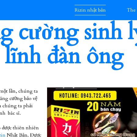
Rizin nhật bản
The
ng cường sinh 
 lĩnh đàn ông
một lần, chúng ta
tăng cường bảo vệ
là chúng ta phải
nh bác sĩ.
o dược thiên nhiên
zin
Nhật Bản. Được