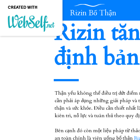
CREATED WITH
Rizin Bổ Thận
Rizin tă
Create a professional
quality and customizable
định bản
website without any
programming knowledge
GET STARTED
Thận yếu không thể điều trị dứt điểm 
cần phải áp dụng những giải pháp và 
thận và sức khỏe. Điều cần thiết nhất 
kiên trì, nỗ lực và tuân thủ theo quy đị
Bên cạnh đó còn một liệu pháp từ thả
an toàn chính là viên uống bổ thận
Ri