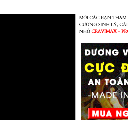
MỜI CÁC BẠN THAM
CƯỜNG SINH LÝ, CẢ
NHỎ
CRAVIMAX - P