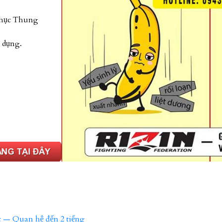
Nhục Thung
 dụng.
c — Quan hệ đến 2 tiếng