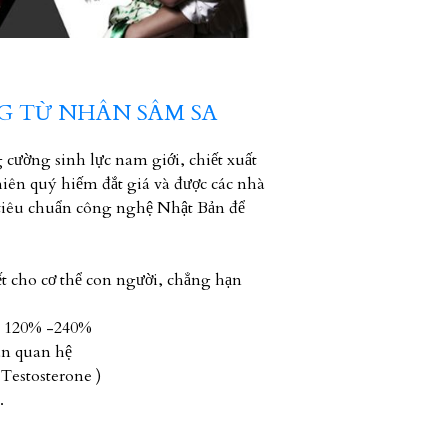
G TỪ NHÂN SÂM SA
 cường sinh lực nam giới, chiết xuất
ên quý hiếm đắt giá và được các nhà
tiêu chuẩn công nghệ Nhật Bản để
ết cho cơ thể con người, chẳng hạn
êm 120% -240%
ian quan hệ
 Testosterone )
.