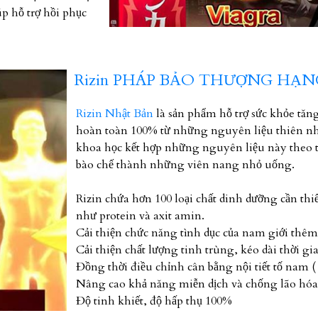
úp hỗ trợ hồi phục
Rizin PHÁP BẢO THƯỢNG HẠN
Rizin Nhật Bản
là sản phẩm hỗ trợ sức khỏe tăng
hoàn toàn 100% từ những nguyên liệu thiên nhi
MẠC
khoa học kết hợp những nguyên liệu này theo 
bào chế thành những viên nang nhỏ uống.
Rizin chứa hơn 100 loại chất dinh dưỡng cần thi
như protein và axit amin.
Cải thiện chức năng tình dục của nam giới th
Cải thiện chất lượng tinh trùng, kéo dài thời g
Đồng thời điều chỉnh cân bằng nội tiết tố nam (
Nâng cao khả năng miễn dịch và chống lão hóa
Độ tinh khiết, độ hấp thụ 100%